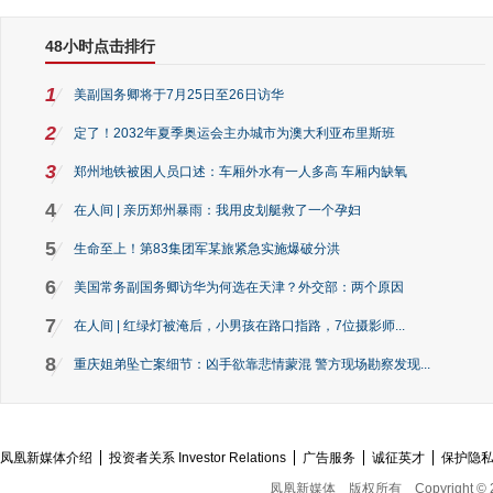
48小时点击排行
1
美副国务卿将于7月25日至26日访华
2
定了！2032年夏季奥运会主办城市为澳大利亚布里斯班
3
郑州地铁被困人员口述：车厢外水有一人多高 车厢内缺氧
4
在人间 | 亲历郑州暴雨：我用皮划艇救了一个孕妇
5
生命至上！第83集团军某旅紧急实施爆破分洪
6
美国常务副国务卿访华为何选在天津？外交部：两个原因
7
在人间 | 红绿灯被淹后，小男孩在路口指路，7位摄影师...
8
重庆姐弟坠亡案细节：凶手欲靠悲情蒙混 警方现场勘察发现...
凤凰新媒体介绍
投资者关系 Investor Relations
广告服务
诚征英才
保护隐
凤凰新媒体
版权所有
Copyright © 