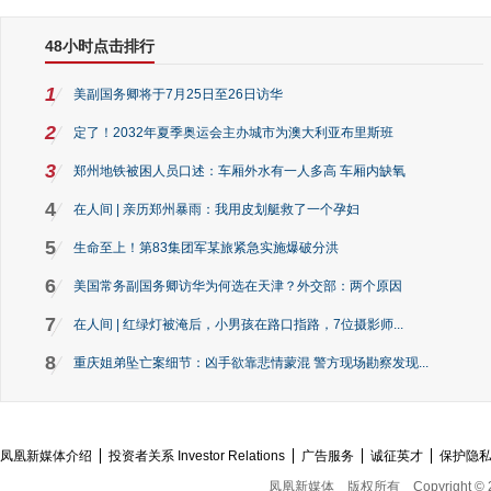
48小时点击排行
1
美副国务卿将于7月25日至26日访华
2
定了！2032年夏季奥运会主办城市为澳大利亚布里斯班
3
郑州地铁被困人员口述：车厢外水有一人多高 车厢内缺氧
4
在人间 | 亲历郑州暴雨：我用皮划艇救了一个孕妇
5
生命至上！第83集团军某旅紧急实施爆破分洪
6
美国常务副国务卿访华为何选在天津？外交部：两个原因
7
在人间 | 红绿灯被淹后，小男孩在路口指路，7位摄影师...
8
重庆姐弟坠亡案细节：凶手欲靠悲情蒙混 警方现场勘察发现...
凤凰新媒体介绍
投资者关系 Investor Relations
广告服务
诚征英才
保护隐
凤凰新媒体
版权所有
Copyright © 