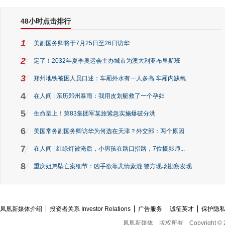
48小时点击排行
1
美副国务卿将于7月25日至26日访华
2
定了！2032年夏季奥运会主办城市为澳大利亚布里斯班
3
郑州地铁被困人员口述：车厢外水有一人多高 车厢内缺氧
4
在人间 | 亲历郑州暴雨：我用皮划艇救了一个孕妇
5
生命至上！第83集团军某旅紧急实施爆破分洪
6
美国常务副国务卿访华为何选在天津？外交部：两个原因
7
在人间 | 红绿灯被淹后，小男孩在路口指路，7位摄影师...
8
重庆姐弟坠亡案细节：凶手欲靠悲情蒙混 警方现场勘察发现...
凤凰新媒体介绍
投资者关系 Investor Relations
广告服务
诚征英才
保护隐
凤凰新媒体
版权所有
Copyright © 