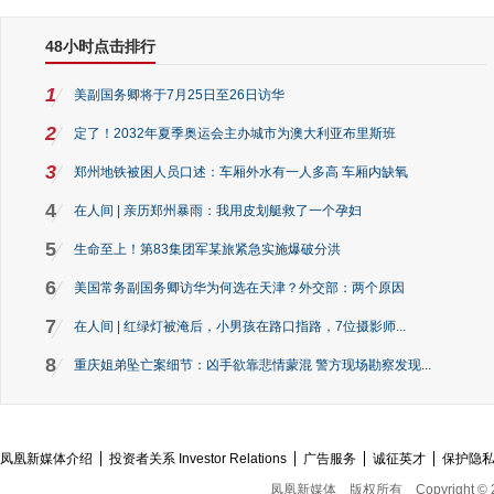
48小时点击排行
1
美副国务卿将于7月25日至26日访华
2
定了！2032年夏季奥运会主办城市为澳大利亚布里斯班
3
郑州地铁被困人员口述：车厢外水有一人多高 车厢内缺氧
4
在人间 | 亲历郑州暴雨：我用皮划艇救了一个孕妇
5
生命至上！第83集团军某旅紧急实施爆破分洪
6
美国常务副国务卿访华为何选在天津？外交部：两个原因
7
在人间 | 红绿灯被淹后，小男孩在路口指路，7位摄影师...
8
重庆姐弟坠亡案细节：凶手欲靠悲情蒙混 警方现场勘察发现...
凤凰新媒体介绍
投资者关系 Investor Relations
广告服务
诚征英才
保护隐
凤凰新媒体
版权所有
Copyright © 