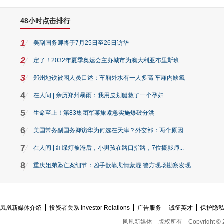
48小时点击排行
1
美副国务卿将于7月25日至26日访华
2
定了！2032年夏季奥运会主办城市为澳大利亚布里斯班
3
郑州地铁被困人员口述：车厢外水有一人多高 车厢内缺氧
4
在人间 | 亲历郑州暴雨：我用皮划艇救了一个孕妇
5
生命至上！第83集团军某旅紧急实施爆破分洪
6
美国常务副国务卿访华为何选在天津？外交部：两个原因
7
在人间 | 红绿灯被淹后，小男孩在路口指路，7位摄影师...
8
重庆姐弟坠亡案细节：凶手欲靠悲情蒙混 警方现场勘察发现...
凤凰新媒体介绍
投资者关系 Investor Relations
广告服务
诚征英才
保护隐
凤凰新媒体
版权所有
Copyright © 