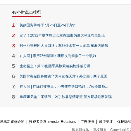
48小时点击排行
1
美副国务卿将于7月25日至26日访华
2
定了！2032年夏季奥运会主办城市为澳大利亚布里斯班
3
郑州地铁被困人员口述：车厢外水有一人多高 车厢内缺氧
4
在人间 | 亲历郑州暴雨：我用皮划艇救了一个孕妇
5
生命至上！第83集团军某旅紧急实施爆破分洪
6
美国常务副国务卿访华为何选在天津？外交部：两个原因
7
在人间 | 红绿灯被淹后，小男孩在路口指路，7位摄影师...
8
重庆姐弟坠亡案细节：凶手欲靠悲情蒙混 警方现场勘察发现...
凤凰新媒体介绍
投资者关系 Investor Relations
广告服务
诚征英才
保护隐
凤凰新媒体
版权所有
Copyright © 