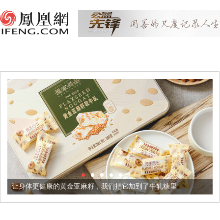
的黄金亚麻籽，我们把它加到了牛轧糖里
被列入佛家七宝的