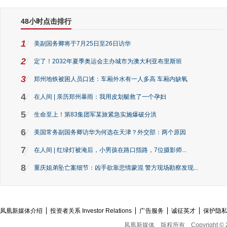
48小时点击排行
1
美副国务卿将于7月25日至26日访华
2
定了！2032年夏季奥运会主办城市为澳大利亚布里斯班
3
郑州地铁被困人员口述：车厢外水有一人多高 车厢内缺氧
4
在人间 | 亲历郑州暴雨：我用皮划艇救了一个孕妇
5
生命至上！第83集团军某旅紧急实施爆破分洪
6
美国常务副国务卿访华为何选在天津？外交部：两个原因
7
在人间 | 红绿灯被淹后，小男孩在路口指路，7位摄影师...
8
重庆姐弟坠亡案细节：凶手欲靠悲情蒙混 警方现场勘察发现...
凤凰新媒体介绍
投资者关系 Investor Relations
广告服务
诚征英才
保护隐
凤凰新媒体
版权所有
Copyright © 