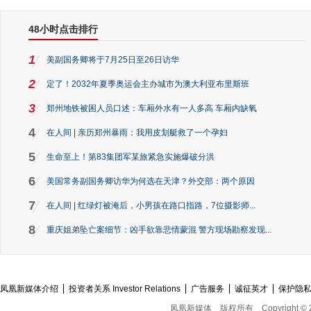
48小时点击排行
1
美副国务卿将于7月25日至26日访华
2
定了！2032年夏季奥运会主办城市为澳大利亚布里斯班
3
郑州地铁被困人员口述：车厢外水有一人多高 车厢内缺氧
4
在人间 | 亲历郑州暴雨：我用皮划艇救了一个孕妇
5
生命至上！第83集团军某旅紧急实施爆破分洪
6
美国常务副国务卿访华为何选在天津？外交部：两个原因
7
在人间 | 红绿灯被淹后，小男孩在路口指路，7位摄影师...
8
重庆姐弟坠亡案细节：凶手欲靠悲情蒙混 警方现场勘察发现...
凤凰新媒体介绍
投资者关系 Investor Relations
广告服务
诚征英才
保护隐
凤凰新媒体
版权所有
Copyright © 