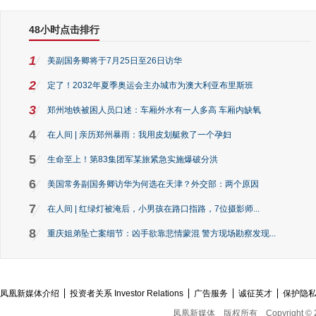
48小时点击排行
1
美副国务卿将于7月25日至26日访华
2
定了！2032年夏季奥运会主办城市为澳大利亚布里斯班
3
郑州地铁被困人员口述：车厢外水有一人多高 车厢内缺氧
4
在人间 | 亲历郑州暴雨：我用皮划艇救了一个孕妇
5
生命至上！第83集团军某旅紧急实施爆破分洪
6
美国常务副国务卿访华为何选在天津？外交部：两个原因
7
在人间 | 红绿灯被淹后，小男孩在路口指路，7位摄影师...
8
重庆姐弟坠亡案细节：凶手欲靠悲情蒙混 警方现场勘察发现...
凤凰新媒体介绍
投资者关系 Investor Relations
广告服务
诚征英才
保护隐
凤凰新媒体
版权所有
Copyright © 