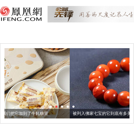
牛轧糖里
被列入佛家七宝的它到底有多美？