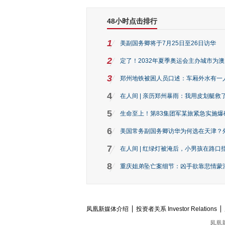
48小时点击排行
1
美副国务卿将于7月25日至26日访华
2
定了！2032年夏季奥运会主办城市为
3
郑州地铁被困人员口述：车厢外水有一
4
在人间 | 亲历郑州暴雨：我用皮划艇救
5
生命至上！第83集团军某旅紧急实施爆
6
美国常务副国务卿访华为何选在天津？
7
在人间 | 红绿灯被淹后，小男孩在路口指
8
重庆姐弟坠亡案细节：凶手欲靠悲情蒙混 
凤凰新媒体介绍
投资者关系 Investor Relations
凤凰