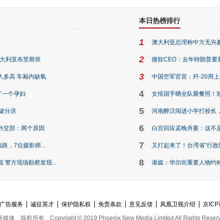
本日热榜排行
1
澳大利亚总理称中方无兴
2
澳大利亚布里斯班
微软CEO：去年特朗普要我们收
3
人多高 车厢内缺氧
中国空军官宣：歼-20用
4
了一个孕妇
女排国手晒全队聚餐照！
5
破分洪
河南醉汉闯进小学打校长，
6
外交部：两个原因
白宫回应孟晚舟案：这不
7
路，7位摄影师...
又打起来了！台湾省“行政院
8
警方现场勘察发现...
港媒：华尔街重要人物约翰·
广告服务
诚征英才
保护隐私权
免责条款
意见反馈
凤凰卫视介绍
京ICP
新媒体
版权所有
Copyright © 2019 Phoenix New Media Limited All Rights Reser