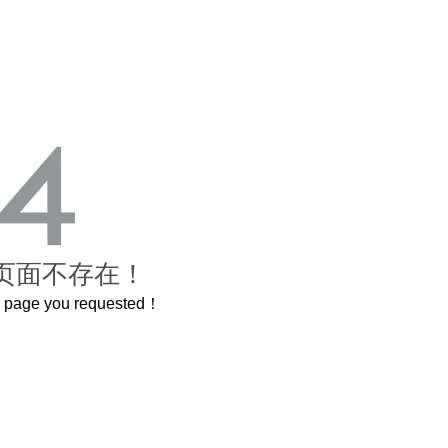
页面不存在！
he page you requested！
这个3.2米的长卷，还原了600岁的紫禁城