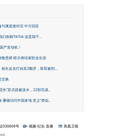
趣与澳直接对话 中方回应
购TikTok 这是我干...
上国产发动机！
致敬恩师 暗示将结束职业生涯
校长反击打掉其3颗牙，双双被刑...
是交换
长”苏贞昌被泼水，22秒完成...
桑顿访问中国多地 意义“类似...
证030609号
视频
·
纪实
·
直播
凤凰卫视
ved.