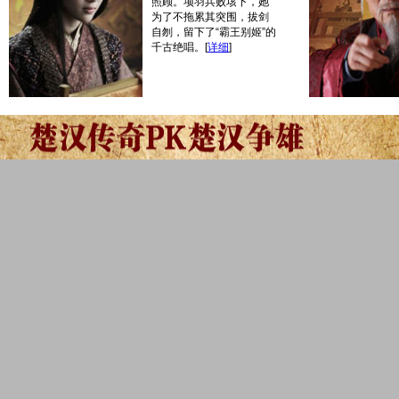
照顾。项羽兵败垓下，她
为了不拖累其突围，拔剑
自刎，留下了“霸王别姬”的
千古绝唱。
[
详细
]