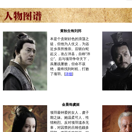
黄秋生饰刘邦
本是个贪财好色的浪荡之
徒，但他为人仗义，为远
近乡亲所推崇。后斩白蛇
起义，攻占沛县，自称“沛
公”。后与项羽争夺天下，
虽屡战屡败，但命不该
绝，最终找到时机，打败
了项羽。
[
详细
]
金晨饰虞姬
项羽最钟爱的女人，虞子
期之妹。她温柔可人，性
情刚烈。反对项羽滥杀无
辜，对囚禁的吕雉也颇多