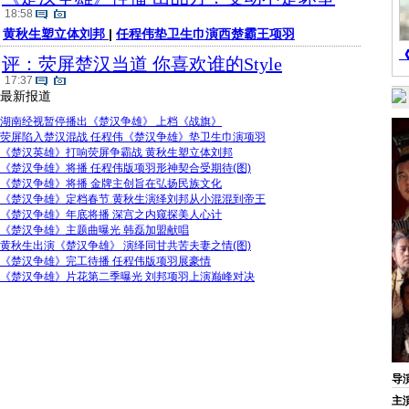
18:58
黄秋生塑立体刘邦
|
任程伟垫卫生巾演西楚霸王项羽
评：荧屏楚汉当道 你喜欢谁的Style
17:37
最新报道
湖南经视暂停播出《楚汉争雄》 上档《战旗》
荧屏陷入楚汉混战 任程伟《楚汉争雄》垫卫生巾演项羽
《楚汉英雄》打响荧屏争霸战 黄秋生塑立体刘邦
《楚汉争雄》将播 任程伟版项羽形神契合受期待(图)
《楚汉争雄》将播 金牌主创旨在弘扬民族文化
《楚汉争雄》定档春节 黄秋生演绎刘邦从小混混到帝王
《楚汉争雄》年底将播 深宫之内窥探美人心计
《楚汉争雄》主题曲曝光 韩磊加盟献唱
黄秋生出演《楚汉争雄》 演绎同甘共苦夫妻之情(图)
《楚汉争雄》完工待播 任程伟版项羽展豪情
《楚汉争雄》片花第二季曝光 刘邦项羽上演巅峰对决
导
主