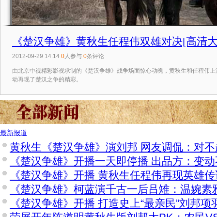
《楚汉争雄》黄秋生任程伟双雄对决[高清大
2012-09-29 14:14
0
人参与
0
条评论
由北京中视精彩影视承制的《楚汉争雄》战争场面惊心动魄，黄秋生和任程伟上
动再现了楚汉之争的精彩。
最新报道
黄秋生《楚汉争雄》演刘邦 网友调侃：对不
《楚汉争雄》开播一天即停播 出品方：变动
《楚汉争雄》开播 黄秋生任程伟再现英雄传
《楚汉争雄》柯蓝演千古一后吕雉：温婉素雅
《楚汉争雄》开播 打造史上“最亲民”刘邦项