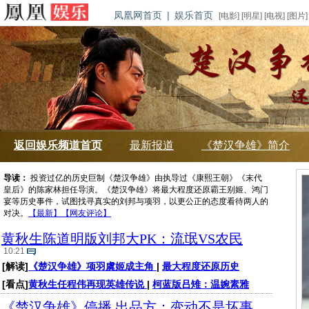
凤凰网首页
|
娱乐首页
[
电影
] [
明星
] [
电视
] [
图片
]
返回娱乐频道首页
最新报道
《楚汉争雄》简介
导读：
投资过亿的历史巨制《楚汉争雄》由执导过《康熙王朝》《末代
皇后》的陈家林担任导演。《楚汉争雄》将最大程度还原霸王别姬、鸿门
宴等历史事件，试图找寻真实的刘邦与项羽，以更公正的态度看待两人的
对决。
【最新】
【网友评论】
黄秋生陈道明版刘邦大PK：流氓VS农民
10:21
[解读]
《楚汉争雄》项羽虞姬成主角
|
最大程度还原历史
[看点]
黄秋生任程伟再现英雄传说
|
柯蓝版吕雉：温婉素雅
《楚汉争雄》停播 出品方：变动不是坏事