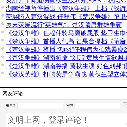
荧屏开年陈道明黄秋生版刘邦大PK：农民V
湖南经视暂停播出《楚汉争雄》 上档《战旗
荧屏陷入楚汉混战 任程伟《楚汉争雄》垫卫
岁末荧屏流行“英雄气”：楚汉隋唐群雄争霸
《楚汉争雄》任程伟骑马磨破屁股 垫卫生巾仍
《楚汉争雄》首播人气高 芒果台提档《隋唐
《楚汉争雄》将播 “项羽”任程伟为拍戏暴瘦2
《楚汉争雄》湖南将播 “刘邦”黄秋生情欲照曝
《楚汉争雄》湖南将播 黄秋生演“好色刘邦”(
《楚汉英雄》打响荧屏争霸战 黄秋生塑立体
网友评论
用户名
密码