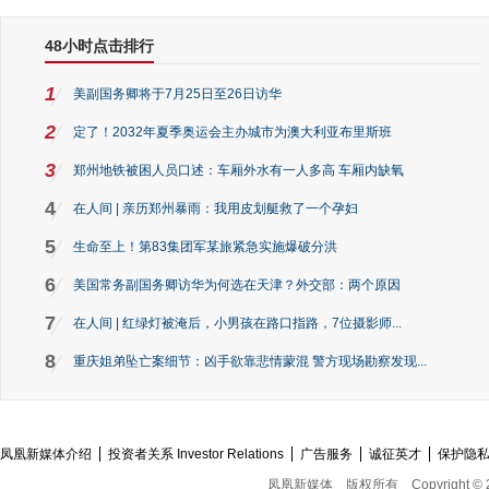
48小时点击排行
1
美副国务卿将于7月25日至26日访华
2
定了！2032年夏季奥运会主办城市为澳大利亚布里斯班
3
郑州地铁被困人员口述：车厢外水有一人多高 车厢内缺氧
4
在人间 | 亲历郑州暴雨：我用皮划艇救了一个孕妇
5
生命至上！第83集团军某旅紧急实施爆破分洪
6
美国常务副国务卿访华为何选在天津？外交部：两个原因
7
在人间 | 红绿灯被淹后，小男孩在路口指路，7位摄影师...
8
重庆姐弟坠亡案细节：凶手欲靠悲情蒙混 警方现场勘察发现...
凤凰新媒体介绍
投资者关系 Investor Relations
广告服务
诚征英才
保护隐
凤凰新媒体
版权所有
Copyright © 