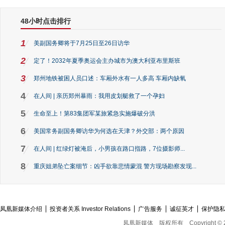
48小时点击排行
1
美副国务卿将于7月25日至26日访华
2
定了！2032年夏季奥运会主办城市为澳大利亚布里斯班
3
郑州地铁被困人员口述：车厢外水有一人多高 车厢内缺氧
4
在人间 | 亲历郑州暴雨：我用皮划艇救了一个孕妇
5
生命至上！第83集团军某旅紧急实施爆破分洪
6
美国常务副国务卿访华为何选在天津？外交部：两个原因
7
在人间 | 红绿灯被淹后，小男孩在路口指路，7位摄影师...
8
重庆姐弟坠亡案细节：凶手欲靠悲情蒙混 警方现场勘察发现...
凤凰新媒体介绍
投资者关系 Investor Relations
广告服务
诚征英才
保护隐
凤凰新媒体
版权所有
Copyright © 