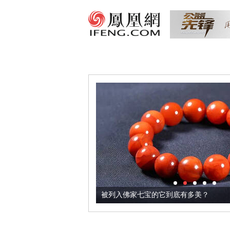
把它加到了牛轧糖里
被列入佛家七宝的它到底有多美？