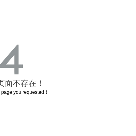
页面不存在！
he page you requested！
曲奇届的“爱马仕”把你的爱封在罐子里送给TA