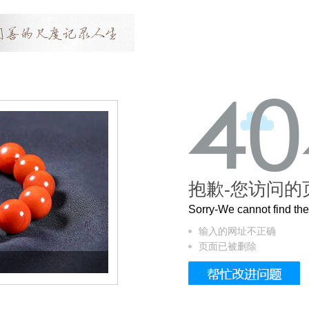
抱歉-您访问的
Sorry-We cannot find t
输入的网址不正确
页面已被删除
这个3.2米的长卷，还原了600岁的紫禁城