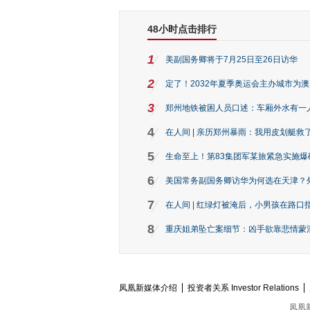
48小时点击排行
1
美副国务卿将于7月25日至26日访华
2
定了！2032年夏季奥运会主办城市为
3
郑州地铁被困人员口述：车厢外水有一
4
在人间 | 亲历郑州暴雨：我用皮划艇救
5
生命至上！第83集团军某旅紧急实施爆
6
美国常务副国务卿访华为何选在天津？
7
在人间 | 红绿灯被淹后，小男孩在路口指
8
重庆姐弟坠亡案细节：凶手欲靠悲情蒙混 
凤凰新媒体介绍
投资者关系 Investor Relations
凤凰