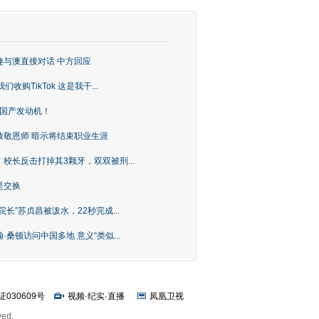
趣与澳直接对话 中方回应
购TikTok 这是我干...
上国产发动机！
致敬恩师 暗示将结束职业生涯
校长反击打掉其3颗牙，双双被刑...
是交换
长”苏贞昌被泼水，22秒完成...
桑顿访问中国多地 意义“类似...
证030609号
视频
·
纪实
·
直播
凤凰卫视
ved.