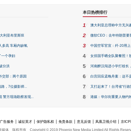
本日热榜排行
1
澳大利亚总理称中方无兴
2
澳大利亚布里斯班
微软CEO：去年特朗普要我们收
3
人多高 车厢内缺氧
中国空军官宣：歼-20用
4
了一个孕妇
女排国手晒全队聚餐照！
5
破分洪
河南醉汉闯进小学打校长，
6
外交部：两个原因
白宫回应孟晚舟案：这不
7
路，7位摄影师...
又打起来了！台湾省“行政院
8
警方现场勘察发现...
港媒：华尔街重要人物约翰·
广告服务
诚征英才
保护隐私权
免责条款
意见反馈
凤凰卫视介绍
京ICP
新媒体
版权所有
Copyright © 2019 Phoenix New Media Limited All Rights Reser