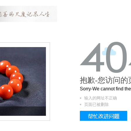
抱歉-您访问的
Sorry-We cannot find t
输入的网址不正确
页面已被删除
这个3.2米的长卷，还原了600岁的紫禁城