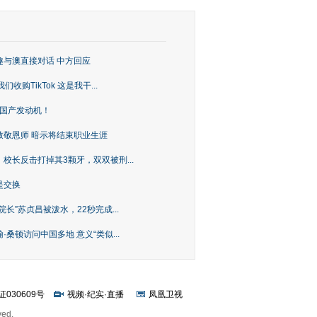
趣与澳直接对话 中方回应
购TikTok 这是我干...
上国产发动机！
致敬恩师 暗示将结束职业生涯
校长反击打掉其3颗牙，双双被刑...
是交换
长”苏贞昌被泼水，22秒完成...
桑顿访问中国多地 意义“类似...
证030609号
视频
·
纪实
·
直播
凤凰卫视
ved.