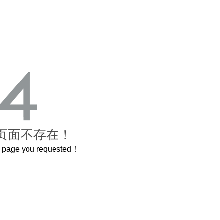
页面不存在！
he page you requested！
曲奇届的“爱马仕”把你的爱封在罐子里送给TA