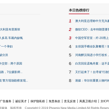
本日热榜排行
1
澳大利亚总理称中方无兴
2
澳大利亚布里斯班
微软CEO：去年特朗普要我们收
3
人多高 车厢内缺氧
中国空军官宣：歼-20用
4
了一个孕妇
女排国手晒全队聚餐照！
5
破分洪
河南醉汉闯进小学打校长，
6
外交部：两个原因
白宫回应孟晚舟案：这不
7
路，7位摄影师...
又打起来了！台湾省“行政院
8
警方现场勘察发现...
港媒：华尔街重要人物约翰·
广告服务
诚征英才
保护隐私权
免责条款
意见反馈
凤凰卫视介绍
京ICP
新媒体
版权所有
Copyright © 2019 Phoenix New Media Limited All Rights Reser