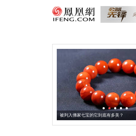
把它加到了牛轧糖里
被列入佛家七宝的它到底有多美？