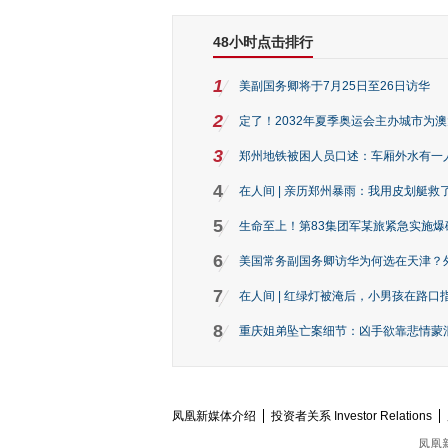
48小时点击排行
1
美副国务卿将于7月25日至26日访华
2
定了！2032年夏季奥运会主办城市为
3
郑州地铁被困人员口述：车厢外水有一
4
在人间 | 亲历郑州暴雨：我用皮划艇救
5
生命至上！第83集团军某旅紧急实施爆
6
美国常务副国务卿访华为何选在天津？
7
在人间 | 红绿灯被淹后，小男孩在路口指
8
重庆姐弟坠亡案细节：凶手欲靠悲情蒙混 
凤凰新媒体介绍
投资者关系 Investor Relations
凤凰