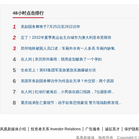
48小时点击排行
1
美副国务卿将于7月25日至26日访华
2
定了！2032年夏季奥运会主办城市为澳大利亚布里斯班
3
郑州地铁被困人员口述：车厢外水有一人多高 车厢内缺氧
4
在人间 | 亲历郑州暴雨：我用皮划艇救了一个孕妇
5
生命至上！第83集团军某旅紧急实施爆破分洪
6
美国常务副国务卿访华为何选在天津？外交部：两个原因
7
在人间 | 红绿灯被淹后，小男孩在路口指路，7位摄影师...
8
重庆姐弟坠亡案细节：凶手欲靠悲情蒙混 警方现场勘察发现...
凤凰新媒体介绍
投资者关系 Investor Relations
广告服务
诚征英才
保护隐
凤凰新媒体
版权所有
Copyright © 