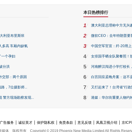
本日热榜排行
1
澳大利亚总理称中方无兴
2
澳大利亚布里斯班
微软CEO：去年特朗普要我们收
3
人多高 车厢内缺氧
中国空军官宣：歼-20用
4
了一个孕妇
女排国手晒全队聚餐照！
5
破分洪
河南醉汉闯进小学打校长，
6
外交部：两个原因
白宫回应孟晚舟案：这不
7
路，7位摄影师...
又打起来了！台湾省“行政院
8
警方现场勘察发现...
港媒：华尔街重要人物约翰·
广告服务
诚征英才
保护隐私权
免责条款
意见反馈
凤凰卫视介绍
京ICP
新媒体
版权所有
Copyright © 2019 Phoenix New Media Limited All Rights Reser