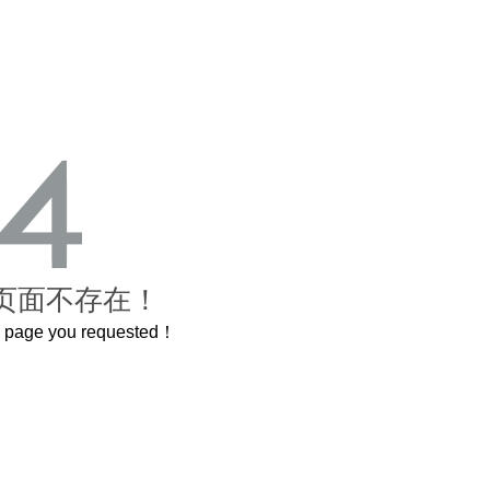
页面不存在！
he page you requested！
A
喝茅台专用，茅台文化研究会打造出超意境酒器