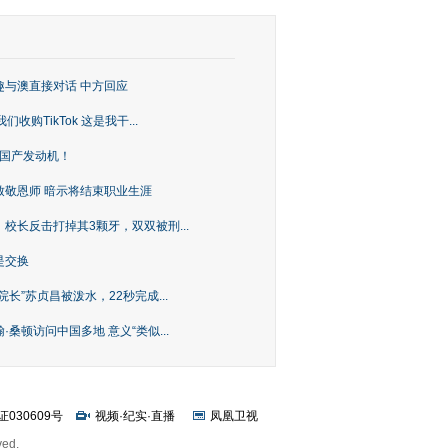
趣与澳直接对话 中方回应
购TikTok 这是我干...
上国产发动机！
致敬恩师 暗示将结束职业生涯
校长反击打掉其3颗牙，双双被刑...
是交换
长”苏贞昌被泼水，22秒完成...
桑顿访问中国多地 意义“类似...
证030609号
视频
·
纪实
·
直播
凤凰卫视
ved.