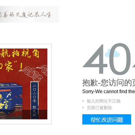
抱歉-您访问的
Sorry-We cannot find t
输入的网址不正确
页面已被删除
曲奇届的“爱马仕”把你的爱封在罐子里送给T