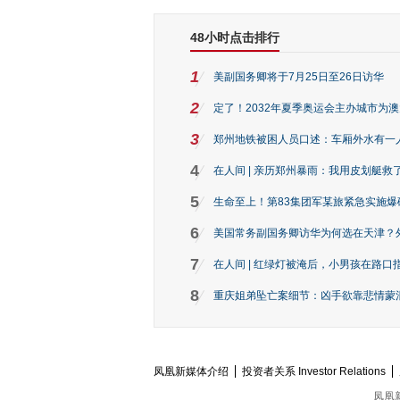
48小时点击排行
1
美副国务卿将于7月25日至26日访华
2
定了！2032年夏季奥运会主办城市为
3
郑州地铁被困人员口述：车厢外水有一
4
在人间 | 亲历郑州暴雨：我用皮划艇救
5
生命至上！第83集团军某旅紧急实施爆
6
美国常务副国务卿访华为何选在天津？
7
在人间 | 红绿灯被淹后，小男孩在路口指
8
重庆姐弟坠亡案细节：凶手欲靠悲情蒙混 
凤凰新媒体介绍
投资者关系 Investor Relations
凤凰