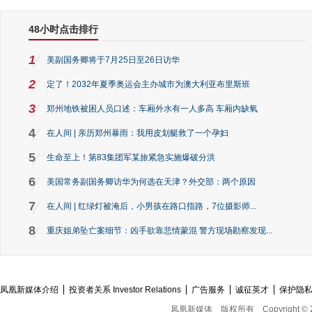
48小时点击排行
1
美副国务卿将于7月25日至26日访华
2
定了！2032年夏季奥运会主办城市为澳大利亚布里斯班
3
郑州地铁被困人员口述：车厢外水有一人多高 车厢内缺氧
4
在人间 | 亲历郑州暴雨：我用皮划艇救了一个孕妇
5
生命至上！第83集团军某旅紧急实施爆破分洪
6
美国常务副国务卿访华为何选在天津？外交部：两个原因
7
在人间 | 红绿灯被淹后，小男孩在路口指路，7位摄影师...
8
重庆姐弟坠亡案细节：凶手欲靠悲情蒙混 警方现场勘察发现...
凤凰新媒体介绍
投资者关系 Investor Relations
广告服务
诚征英才
保护隐
凤凰新媒体
版权所有
Copyright © 