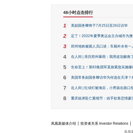
48小时点击排行
1
美副国务卿将于7月25日至26日访华
2
定了！2032年夏季奥运会主办城市为
3
郑州地铁被困人员口述：车厢外水有一
4
在人间 | 亲历郑州暴雨：我用皮划艇救
5
生命至上！第83集团军某旅紧急实施爆
6
美国常务副国务卿访华为何选在天津？
7
在人间 | 红绿灯被淹后，小男孩在路口指
8
重庆姐弟坠亡案细节：凶手欲靠悲情蒙混 
凤凰新媒体介绍
投资者关系 Investor Relations
凤凰