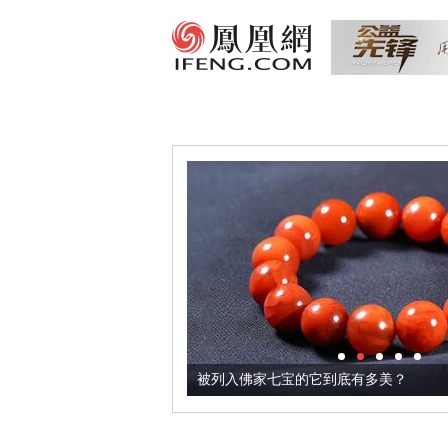
把它加到了牛轧糖里
被列入佛家七宝的它到底有多美？