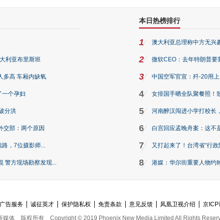
本日热榜排行
1
澳大利亚总理称中方无兴
2
澳大利亚布里斯班
微软CEO：去年特朗普要我们收
3
人多高 车厢内缺氧
中国空军官宣：歼-20用
4
了一个孕妇
女排国手晒全队聚餐照！
5
破分洪
河南醉汉闯进小学打校长，
6
外交部：两个原因
白宫回应孟晚舟案：这不
7
路，7位摄影师...
又打起来了！台湾省“行政院
8
警方现场勘察发现...
港媒：华尔街重要人物约翰·
广告服务
诚征英才
保护隐私权
免责条款
意见反馈
凤凰卫视介绍
京ICP
新媒体
版权所有
Copyright © 2019 Phoenix New Media Limited All Rights Reser