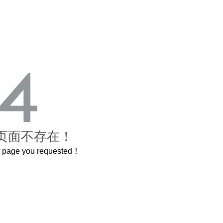
页面不存在！
he page you requested！
曲奇届的“爱马仕”把你的爱封在罐子里送给TA