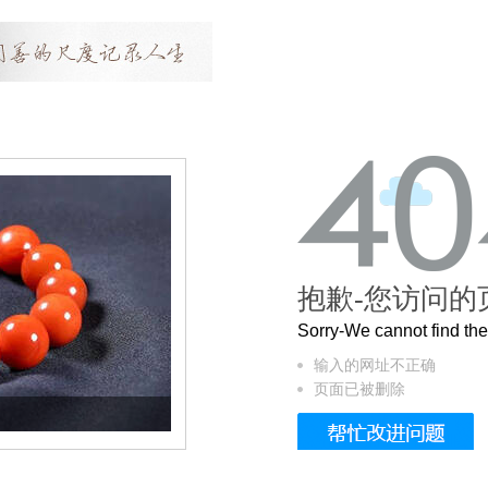
抱歉-您访问的
Sorry-We cannot find t
输入的网址不正确
页面已被删除
这个3.2米的长卷，还原了600岁的紫禁城