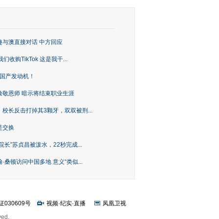
趣与澳直接对话 中方回应
购TikTok 这是我干...
上国产发动机！
致敬恩师 暗示将结束职业生涯
校长反击打掉其3颗牙，双双被刑...
是交换
长”苏贞昌被泼水，22秒完成...
桑顿访问中国多地 意义“类似...
证030609号
视频
·
纪实
·
直播
凤凰卫视
ved.