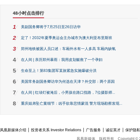
48小时点击排行
1
美副国务卿将于7月25日至26日访华
2
定了！2032年夏季奥运会主办城市为澳大利亚布里斯班
3
郑州地铁被困人员口述：车厢外水有一人多高 车厢内缺氧
4
在人间 | 亲历郑州暴雨：我用皮划艇救了一个孕妇
5
生命至上！第83集团军某旅紧急实施爆破分洪
6
美国常务副国务卿访华为何选在天津？外交部：两个原因
7
在人间 | 红绿灯被淹后，小男孩在路口指路，7位摄影师...
8
重庆姐弟坠亡案细节：凶手欲靠悲情蒙混 警方现场勘察发现...
凤凰新媒体介绍
投资者关系 Investor Relations
广告服务
诚征英才
保护隐
凤凰新媒体
版权所有
Copyright © 