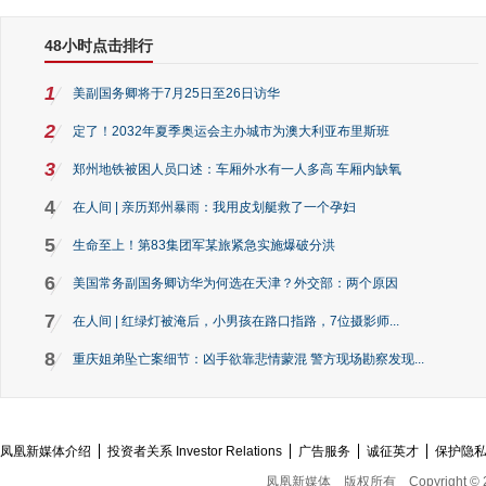
48小时点击排行
1
美副国务卿将于7月25日至26日访华
2
定了！2032年夏季奥运会主办城市为澳大利亚布里斯班
3
郑州地铁被困人员口述：车厢外水有一人多高 车厢内缺氧
4
在人间 | 亲历郑州暴雨：我用皮划艇救了一个孕妇
5
生命至上！第83集团军某旅紧急实施爆破分洪
6
美国常务副国务卿访华为何选在天津？外交部：两个原因
7
在人间 | 红绿灯被淹后，小男孩在路口指路，7位摄影师...
8
重庆姐弟坠亡案细节：凶手欲靠悲情蒙混 警方现场勘察发现...
凤凰新媒体介绍
投资者关系 Investor Relations
广告服务
诚征英才
保护隐
凤凰新媒体
版权所有
Copyright © 