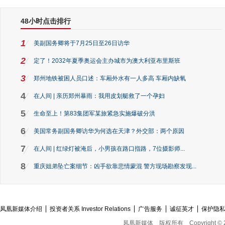
48小时点击排行
1
美副国务卿将于7月25日至26日访华
2
定了！2032年夏季奥运会主办城市为澳大利亚布里斯班
3
郑州地铁被困人员口述：车厢外水有一人多高 车厢内缺氧
4
在人间 | 亲历郑州暴雨：我用皮划艇救了一个孕妇
5
生命至上！第83集团军某旅紧急实施爆破分洪
6
美国常务副国务卿访华为何选在天津？外交部：两个原因
7
在人间 | 红绿灯被淹后，小男孩在路口指路，7位摄影师...
8
重庆姐弟坠亡案细节：凶手欲靠悲情蒙混 警方现场勘察发现...
凤凰新媒体介绍
投资者关系 Investor Relations
广告服务
诚征英才
保护隐
凤凰新媒体
版权所有
Copyright © 