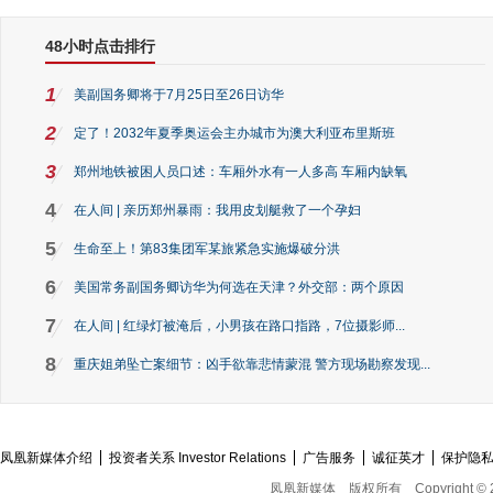
48小时点击排行
1
美副国务卿将于7月25日至26日访华
2
定了！2032年夏季奥运会主办城市为澳大利亚布里斯班
3
郑州地铁被困人员口述：车厢外水有一人多高 车厢内缺氧
4
在人间 | 亲历郑州暴雨：我用皮划艇救了一个孕妇
5
生命至上！第83集团军某旅紧急实施爆破分洪
6
美国常务副国务卿访华为何选在天津？外交部：两个原因
7
在人间 | 红绿灯被淹后，小男孩在路口指路，7位摄影师...
8
重庆姐弟坠亡案细节：凶手欲靠悲情蒙混 警方现场勘察发现...
凤凰新媒体介绍
投资者关系 Investor Relations
广告服务
诚征英才
保护隐
凤凰新媒体
版权所有
Copyright © 