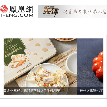
把它加到了牛轧糖里
被列入佛家七宝的它到底有多美？