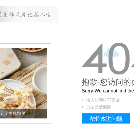
抱歉-您访问的
Sorry-We cannot find t
输入的网址不正确
页面已被删除
了牛轧糖里
被列入佛家七宝的它到底有多美？