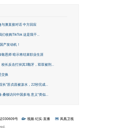
趣与澳直接对话 中方回应
购TikTok 这是我干...
上国产发动机！
致敬恩师 暗示将结束职业生涯
校长反击打掉其3颗牙，双双被刑...
是交换
长”苏贞昌被泼水，22秒完成...
桑顿访问中国多地 意义“类似...
证030609号
视频
·
纪实
·
直播
凤凰卫视
ved.