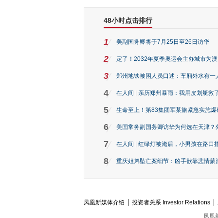
48小时点击排行
1
美副国务卿将于7月25日至26日访华
2
定了！2032年夏季奥运会主办城市为
3
郑州地铁被困人员口述：车厢外水有一
4
在人间 | 亲历郑州暴雨：我用皮划艇救
5
生命至上！第83集团军某旅紧急实施爆
6
美国常务副国务卿访华为何选在天津？
7
在人间 | 红绿灯被淹后，小男孩在路口指
8
重庆姐弟坠亡案细节：凶手欲靠悲情蒙混 
凤凰新媒体介绍
投资者关系 Investor Relations
凤凰