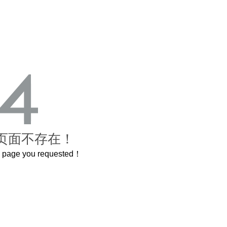
页面不存在！
he page you requested！
这个3.2米的长卷，还原了600岁的紫禁城