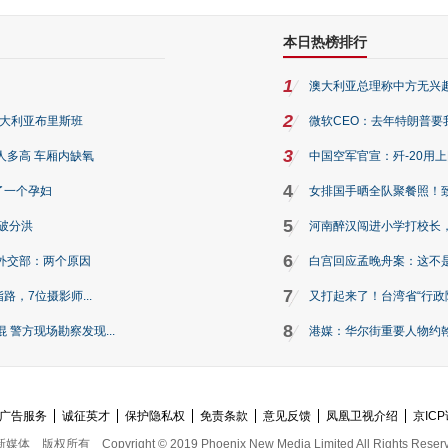
本日热榜排行
1
澳大利亚总理称中方无兴
2
澳大利亚布里斯班
微软CEO：去年特朗普要我们收
3
人多高 车厢内缺氧
中国空军官宣：歼-20用
4
了一个孕妇
女排国手晒全队聚餐照！
5
破分洪
河南醉汉闯进小学打校长，
6
外交部：两个原因
白宫回应孟晚舟案：这不
7
路，7位摄影师...
又打起来了！台湾省“行政院
8
警方现场勘察发现...
港媒：华尔街重要人物约翰·
广告服务
诚征英才
保护隐私权
免责条款
意见反馈
凤凰卫视介绍
京ICP
新媒体
版权所有
Copyright © 2019 Phoenix New Media Limited All Rights Reser