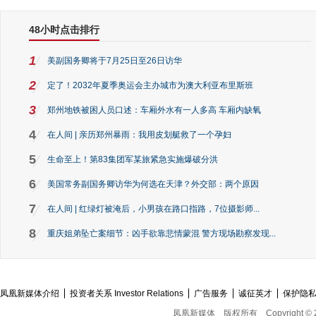
48小时点击排行
1
美副国务卿将于7月25日至26日访华
2
定了！2032年夏季奥运会主办城市为澳大利亚布里斯班
3
郑州地铁被困人员口述：车厢外水有一人多高 车厢内缺氧
4
在人间 | 亲历郑州暴雨：我用皮划艇救了一个孕妇
5
生命至上！第83集团军某旅紧急实施爆破分洪
6
美国常务副国务卿访华为何选在天津？外交部：两个原因
7
在人间 | 红绿灯被淹后，小男孩在路口指路，7位摄影师...
8
重庆姐弟坠亡案细节：凶手欲靠悲情蒙混 警方现场勘察发现...
凤凰新媒体介绍
投资者关系 Investor Relations
广告服务
诚征英才
保护隐
凤凰新媒体
版权所有
Copyright © 