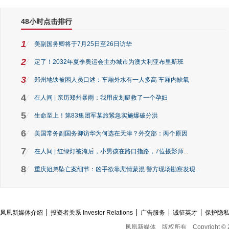
48小时点击排行
1
美副国务卿将于7月25日至26日访华
2
定了！2032年夏季奥运会主办城市为澳大利亚布里斯班
3
郑州地铁被困人员口述：车厢外水有一人多高 车厢内缺氧
4
在人间 | 亲历郑州暴雨：我用皮划艇救了一个孕妇
5
生命至上！第83集团军某旅紧急实施爆破分洪
6
美国常务副国务卿访华为何选在天津？外交部：两个原因
7
在人间 | 红绿灯被淹后，小男孩在路口指路，7位摄影师...
8
重庆姐弟坠亡案细节：凶手欲靠悲情蒙混 警方现场勘察发现...
凤凰新媒体介绍
投资者关系 Investor Relations
广告服务
诚征英才
保护隐
凤凰新媒体
版权所有
Copyright © 