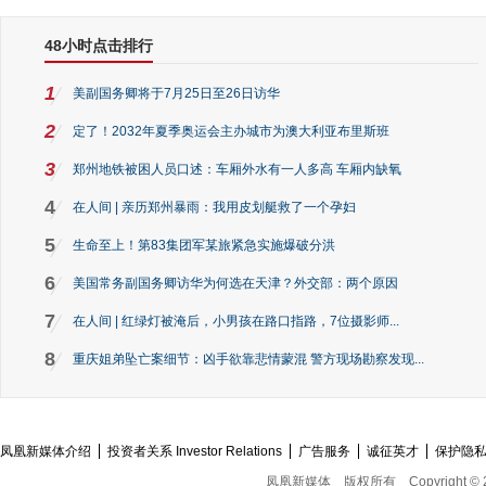
48小时点击排行
1
美副国务卿将于7月25日至26日访华
2
定了！2032年夏季奥运会主办城市为澳大利亚布里斯班
3
郑州地铁被困人员口述：车厢外水有一人多高 车厢内缺氧
4
在人间 | 亲历郑州暴雨：我用皮划艇救了一个孕妇
5
生命至上！第83集团军某旅紧急实施爆破分洪
6
美国常务副国务卿访华为何选在天津？外交部：两个原因
7
在人间 | 红绿灯被淹后，小男孩在路口指路，7位摄影师...
8
重庆姐弟坠亡案细节：凶手欲靠悲情蒙混 警方现场勘察发现...
凤凰新媒体介绍
投资者关系 Investor Relations
广告服务
诚征英才
保护隐
凤凰新媒体
版权所有
Copyright © 