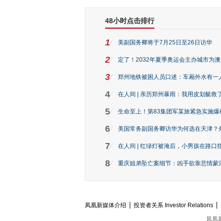
48小时点击排行
1
美副国务卿将于7月25日至26日访华
2
定了！2032年夏季奥运会主办城市为
3
郑州地铁被困人员口述：车厢外水有一
4
在人间 | 亲历郑州暴雨：我用皮划艇救
5
生命至上！第83集团军某旅紧急实施爆
6
美国常务副国务卿访华为何选在天津？
7
在人间 | 红绿灯被淹后，小男孩在路口指
8
重庆姐弟坠亡案细节：凶手欲靠悲情蒙混 
凤凰新媒体介绍
投资者关系 Investor Relations
凤凰