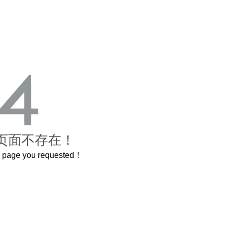
页面不存在！
he page you requested！
这个3.2米的长卷，还原了600岁的紫禁城