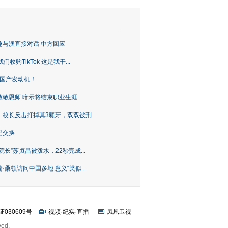
趣与澳直接对话 中方回应
购TikTok 这是我干...
上国产发动机！
致敬恩师 暗示将结束职业生涯
校长反击打掉其3颗牙，双双被刑...
是交换
长”苏贞昌被泼水，22秒完成...
桑顿访问中国多地 意义“类似...
证030609号
视频
·
纪实
·
直播
凤凰卫视
ved.