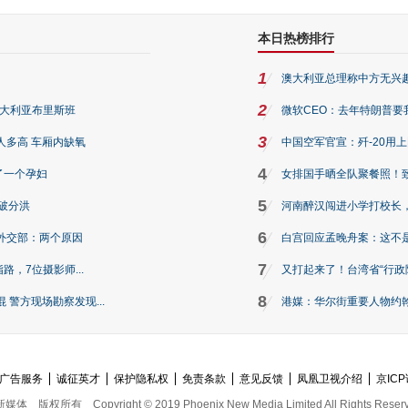
本日热榜排行
1
澳大利亚总理称中方无兴
2
澳大利亚布里斯班
微软CEO：去年特朗普要我们收
3
人多高 车厢内缺氧
中国空军官宣：歼-20用
4
了一个孕妇
女排国手晒全队聚餐照！
5
破分洪
河南醉汉闯进小学打校长，
6
外交部：两个原因
白宫回应孟晚舟案：这不
7
路，7位摄影师...
又打起来了！台湾省“行政院
8
警方现场勘察发现...
港媒：华尔街重要人物约翰·
广告服务
诚征英才
保护隐私权
免责条款
意见反馈
凤凰卫视介绍
京ICP
新媒体
版权所有
Copyright © 2019 Phoenix New Media Limited All Rights Reser