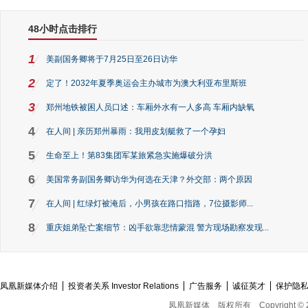
48小时点击排行
1
美副国务卿将于7月25日至26日访华
2
定了！2032年夏季奥运会主办城市为澳大利亚布里斯班
3
郑州地铁被困人员口述：车厢外水有一人多高 车厢内缺氧
4
在人间 | 亲历郑州暴雨：我用皮划艇救了一个孕妇
5
生命至上！第83集团军某旅紧急实施爆破分洪
6
美国常务副国务卿访华为何选在天津？外交部：两个原因
7
在人间 | 红绿灯被淹后，小男孩在路口指路，7位摄影师...
8
重庆姐弟坠亡案细节：凶手欲靠悲情蒙混 警方现场勘察发现...
凤凰新媒体介绍
投资者关系 Investor Relations
广告服务
诚征英才
保护隐
凤凰新媒体
版权所有
Copyright © 