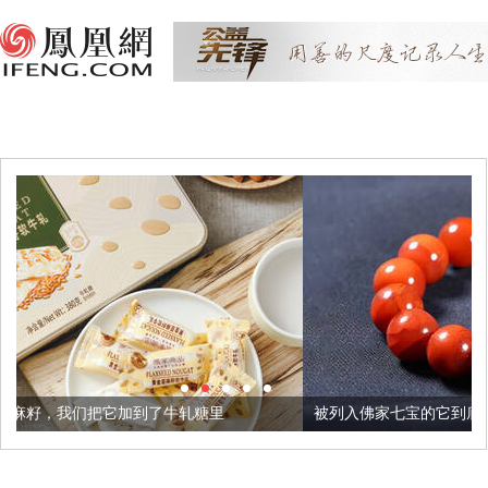
它加到了牛轧糖里
被列入佛家七宝的它到底有多美？