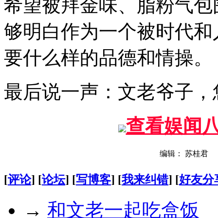
希望被拜金味、脂粉气包
够明白作为一个被时代和
要什么样的品德和情操。
最后说一声：文老爷子，
查看娱闻
编辑： 苏桂君
[
评论
] [
论坛
] [
写博客
] [
我来纠错
] [
好友分
→
和文老一起吃盒饭