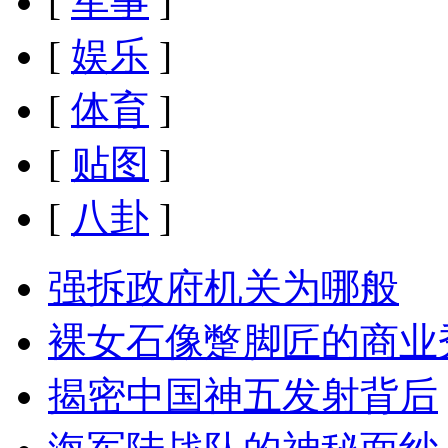
[
军事
]
[
娱乐
]
[
体育
]
[
贴图
]
[
八卦
]
强拆政府机关为哪般
裸女石像蹩脚匠的商业
揭密中国神五发射背后