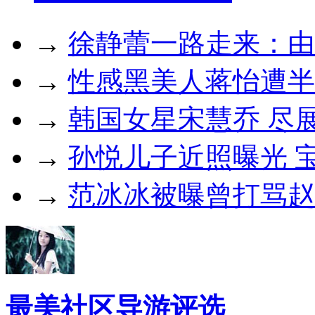
→
徐静蕾一路走来：由
→
性感黑美人蒋怡遭半
→
韩国女星宋慧乔 尽
→
孙悦儿子近照曝光 
→
范冰冰被曝曾打骂赵
最美社区导游评选