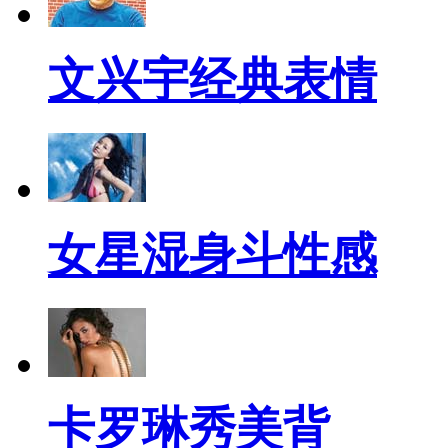
文兴宇经典表情
女星湿身斗性感
卡罗琳秀美背