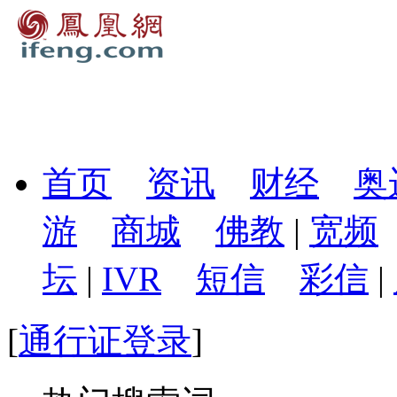
首页
资讯
财经
奥
游
商城
佛教
|
宽频
坛
|
IVR
短信
彩信
|
[
通行证登录
]