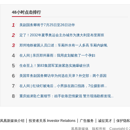
48小时点击排行
1
美副国务卿将于7月25日至26日访华
2
定了！2032年夏季奥运会主办城市为澳大利亚布里斯班
3
郑州地铁被困人员口述：车厢外水有一人多高 车厢内缺氧
4
在人间 | 亲历郑州暴雨：我用皮划艇救了一个孕妇
5
生命至上！第83集团军某旅紧急实施爆破分洪
6
美国常务副国务卿访华为何选在天津？外交部：两个原因
7
在人间 | 红绿灯被淹后，小男孩在路口指路，7位摄影师...
8
重庆姐弟坠亡案细节：凶手欲靠悲情蒙混 警方现场勘察发现...
凤凰新媒体介绍
投资者关系 Investor Relations
广告服务
诚征英才
保护隐
凤凰新媒体
版权所有
Copyright © 