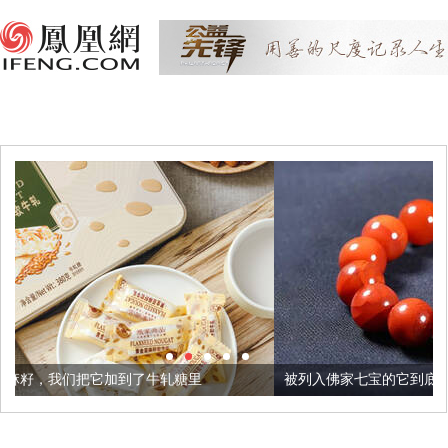
了牛轧糖里
被列入佛家七宝的它到底有多美？