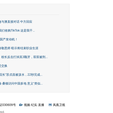
趣与澳直接对话 中方回应
购TikTok 这是我干...
上国产发动机！
致敬恩师 暗示将结束职业生涯
校长反击打掉其3颗牙，双双被刑...
是交换
长”苏贞昌被泼水，22秒完成...
桑顿访问中国多地 意义“类似...
证030609号
视频
·
纪实
·
直播
凤凰卫视
ved.