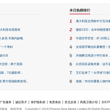
本日热榜排行
1
澳大利亚总理称中方无兴
2
澳大利亚布里斯班
微软CEO：去年特朗普要我们收
3
人多高 车厢内缺氧
中国空军官宣：歼-20用
4
了一个孕妇
女排国手晒全队聚餐照！
5
破分洪
河南醉汉闯进小学打校长，
6
外交部：两个原因
白宫回应孟晚舟案：这不
7
路，7位摄影师...
又打起来了！台湾省“行政院
8
警方现场勘察发现...
港媒：华尔街重要人物约翰·
广告服务
诚征英才
保护隐私权
免责条款
意见反馈
凤凰卫视介绍
京ICP
新媒体
版权所有
Copyright © 2019 Phoenix New Media Limited All Rights Reser