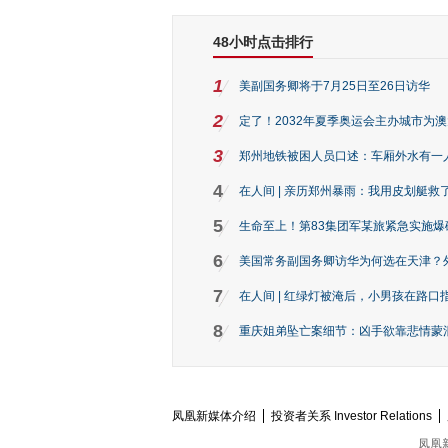
48小时点击排行
1
美副国务卿将于7月25日至26日访华
2
定了！2032年夏季奥运会主办城市为
3
郑州地铁被困人员口述：车厢外水有一
4
在人间 | 亲历郑州暴雨：我用皮划艇救
5
生命至上！第83集团军某旅紧急实施爆
6
美国常务副国务卿访华为何选在天津？
7
在人间 | 红绿灯被淹后，小男孩在路口指
8
重庆姐弟坠亡案细节：凶手欲靠悲情蒙混 
凤凰新媒体介绍
投资者关系 Investor Relations
凤凰