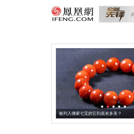
把它加到了牛轧糖里
被列入佛家七宝的它到底有多美？