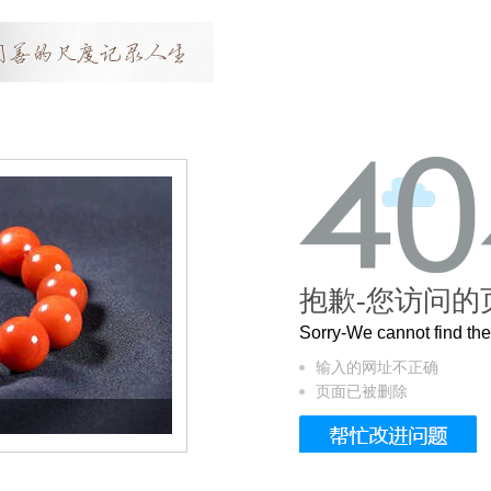
抱歉-您访问的
Sorry-We cannot find t
输入的网址不正确
页面已被删除
这个3.2米的长卷，还原了600岁的紫禁城