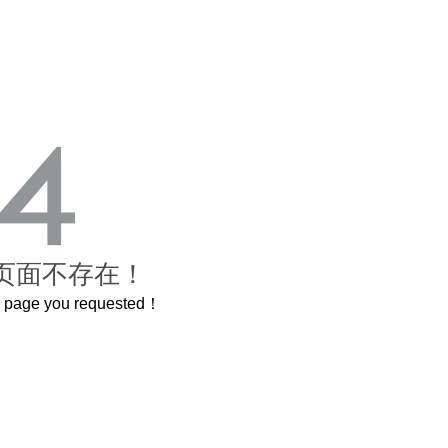
页面不存在！
he page you requested！
曲奇届的“爱马仕”把你的爱封在罐子里送给TA