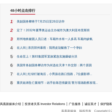
48小时点击排行
1
美副国务卿将于7月25日至26日访华
2
定了！2032年夏季奥运会主办城市为澳大利亚布里斯班
3
郑州地铁被困人员口述：车厢外水有一人多高 车厢内缺氧
4
在人间 | 亲历郑州暴雨：我用皮划艇救了一个孕妇
5
生命至上！第83集团军某旅紧急实施爆破分洪
6
美国常务副国务卿访华为何选在天津？外交部：两个原因
7
在人间 | 红绿灯被淹后，小男孩在路口指路，7位摄影师...
8
重庆姐弟坠亡案细节：凶手欲靠悲情蒙混 警方现场勘察发现...
凤凰新媒体介绍
投资者关系 Investor Relations
广告服务
诚征英才
保护隐
凤凰新媒体
版权所有
Copyright © 