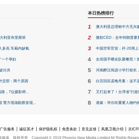
本日热榜排行
1
澳大利亚总理称中方无兴
2
澳大利亚布里斯班
微软CEO：去年特朗普要我们收
3
人多高 车厢内缺氧
中国空军官宣：歼-20用
4
了一个孕妇
女排国手晒全队聚餐照！
5
破分洪
河南醉汉闯进小学打校长，
6
外交部：两个原因
白宫回应孟晚舟案：这不
7
路，7位摄影师...
又打起来了！台湾省“行政院
8
警方现场勘察发现...
港媒：华尔街重要人物约翰·
广告服务
诚征英才
保护隐私权
免责条款
意见反馈
凤凰卫视介绍
京ICP
新媒体
版权所有
Copyright © 2019 Phoenix New Media Limited All Rights Reser