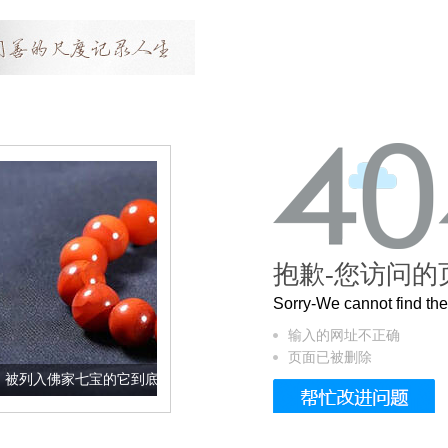
抱歉-您访问的
Sorry-We cannot find t
输入的网址不正确
页面已被删除
宝的它到底有多美？
这个3.2米的长卷，