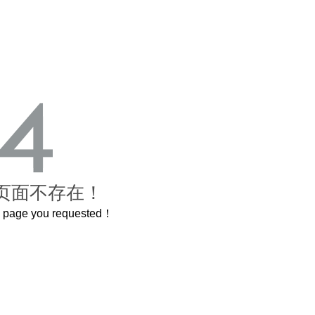
页面不存在！
he page you requested！
还原了600岁的紫禁城
曲奇届的“爱马仕”把你