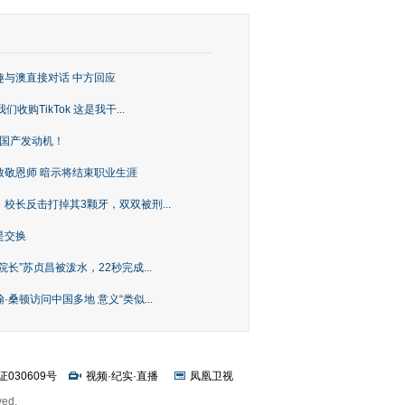
趣与澳直接对话 中方回应
购TikTok 这是我干...
上国产发动机！
致敬恩师 暗示将结束职业生涯
校长反击打掉其3颗牙，双双被刑...
是交换
长”苏贞昌被泼水，22秒完成...
桑顿访问中国多地 意义“类似...
证030609号
视频
·
纪实
·
直播
凤凰卫视
ved.