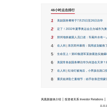
48小时点击排行
1
美副国务卿将于7月25日至26日访华
2
定了！2032年夏季奥运会主办城市为
3
郑州地铁被困人员口述：车厢外水有一
4
在人间 | 亲历郑州暴雨：我用皮划艇救
5
生命至上！第83集团军某旅紧急实施爆
6
美国常务副国务卿访华为何选在天津？
7
在人间 | 红绿灯被淹后，小男孩在路口指
8
重庆姐弟坠亡案细节：凶手欲靠悲情蒙混 
凤凰新媒体介绍
投资者关系 Investor Relations
凤凰