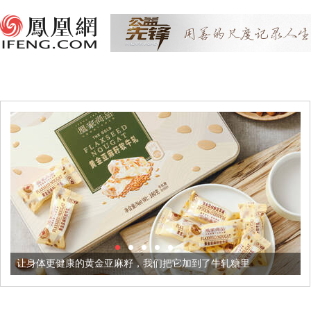
黄金亚麻籽，我们把它加到了牛轧糖里
被列入佛家七宝的它