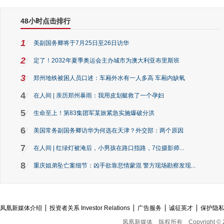
48小时点击排行
1
美副国务卿将于7月25日至26日访华
2
定了！2032年夏季奥运会主办城市为澳大利亚布里斯班
3
郑州地铁被困人员口述：车厢外水有一人多高 车厢内缺氧
4
在人间 | 亲历郑州暴雨：我用皮划艇救了一个孕妇
5
生命至上！第83集团军某旅紧急实施爆破分洪
6
美国常务副国务卿访华为何选在天津？外交部：两个原因
7
在人间 | 红绿灯被淹后，小男孩在路口指路，7位摄影师...
8
重庆姐弟坠亡案细节：凶手欲靠悲情蒙混 警方现场勘察发现...
凤凰新媒体介绍
投资者关系 Investor Relations
广告服务
诚征英才
保护隐
凤凰新媒体
版权所有
Copyright © 