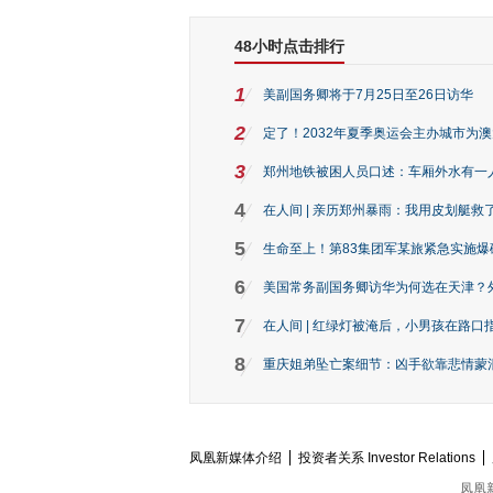
48小时点击排行
1
美副国务卿将于7月25日至26日访华
2
定了！2032年夏季奥运会主办城市为
3
郑州地铁被困人员口述：车厢外水有一
4
在人间 | 亲历郑州暴雨：我用皮划艇救
5
生命至上！第83集团军某旅紧急实施爆
6
美国常务副国务卿访华为何选在天津？
7
在人间 | 红绿灯被淹后，小男孩在路口指
8
重庆姐弟坠亡案细节：凶手欲靠悲情蒙混 
凤凰新媒体介绍
投资者关系 Investor Relations
凤凰