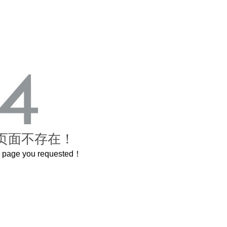
页面不存在！
he page you requested！
岁的紫禁城
曲奇届的“爱马仕”把你的爱封在罐子