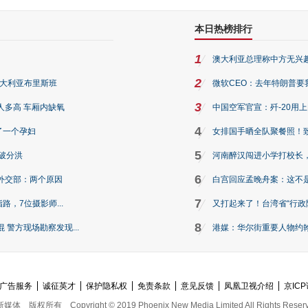
本日热榜排行
1
澳大利亚总理称中方无兴
2
澳大利亚布里斯班
微软CEO：去年特朗普要我们收
3
人多高 车厢内缺氧
中国空军官宣：歼-20用
4
了一个孕妇
女排国手晒全队聚餐照！
5
破分洪
河南醉汉闯进小学打校长，
6
外交部：两个原因
白宫回应孟晚舟案：这不
7
路，7位摄影师...
又打起来了！台湾省“行政院
8
警方现场勘察发现...
港媒：华尔街重要人物约翰·
广告服务
诚征英才
保护隐私权
免责条款
意见反馈
凤凰卫视介绍
京ICP
新媒体
版权所有
Copyright © 2019 Phoenix New Media Limited All Rights Reser