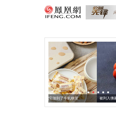
亚麻籽，我们把它加到了牛轧糖里
被列入佛家七宝的它到底