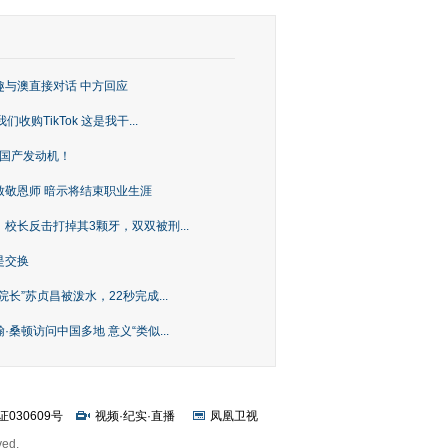
趣与澳直接对话 中方回应
购TikTok 这是我干...
上国产发动机！
致敬恩师 暗示将结束职业生涯
校长反击打掉其3颗牙，双双被刑...
是交换
长”苏贞昌被泼水，22秒完成...
桑顿访问中国多地 意义“类似...
证030609号
视频
·
纪实
·
直播
凤凰卫视
ved.