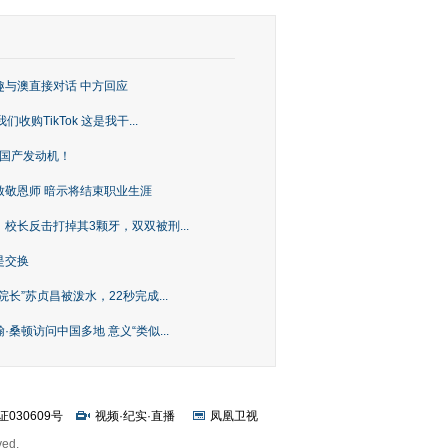
趣与澳直接对话 中方回应
购TikTok 这是我干...
上国产发动机！
致敬恩师 暗示将结束职业生涯
校长反击打掉其3颗牙，双双被刑...
是交换
长”苏贞昌被泼水，22秒完成...
桑顿访问中国多地 意义“类似...
证030609号
视频
·
纪实
·
直播
凤凰卫视
ved.