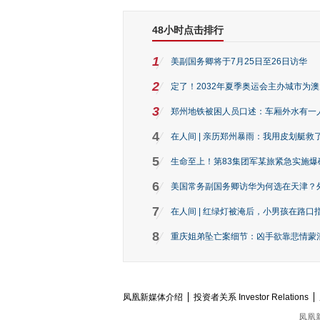
48小时点击排行
1
美副国务卿将于7月25日至26日访华
2
定了！2032年夏季奥运会主办城市为
3
郑州地铁被困人员口述：车厢外水有一
4
在人间 | 亲历郑州暴雨：我用皮划艇救
5
生命至上！第83集团军某旅紧急实施爆
6
美国常务副国务卿访华为何选在天津？
7
在人间 | 红绿灯被淹后，小男孩在路口指
8
重庆姐弟坠亡案细节：凶手欲靠悲情蒙混 
凤凰新媒体介绍
投资者关系 Investor Relations
凤凰