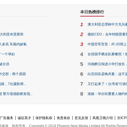
本日热榜排行
1
澳大利亚总理称中方无兴
2
澳大利亚布里斯班
微软CEO：去年特朗普要我们收
3
人多高 车厢内缺氧
中国空军官宣：歼-20用
4
了一个孕妇
女排国手晒全队聚餐照！
5
破分洪
河南醉汉闯进小学打校长，
6
外交部：两个原因
白宫回应孟晚舟案：这不
7
路，7位摄影师...
又打起来了！台湾省“行政院
8
警方现场勘察发现...
港媒：华尔街重要人物约翰·
广告服务
诚征英才
保护隐私权
免责条款
意见反馈
凤凰卫视介绍
京ICP
新媒体
版权所有
Copyright © 2019 Phoenix New Media Limited All Rights Reser