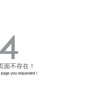
页面不存在！
he page you requested！
这个3.2米的长卷，还原了600岁的紫禁城