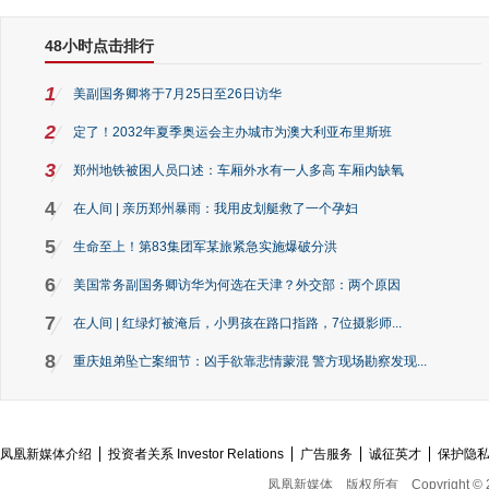
48小时点击排行
1
美副国务卿将于7月25日至26日访华
2
定了！2032年夏季奥运会主办城市为澳大利亚布里斯班
3
郑州地铁被困人员口述：车厢外水有一人多高 车厢内缺氧
4
在人间 | 亲历郑州暴雨：我用皮划艇救了一个孕妇
5
生命至上！第83集团军某旅紧急实施爆破分洪
6
美国常务副国务卿访华为何选在天津？外交部：两个原因
7
在人间 | 红绿灯被淹后，小男孩在路口指路，7位摄影师...
8
重庆姐弟坠亡案细节：凶手欲靠悲情蒙混 警方现场勘察发现...
凤凰新媒体介绍
投资者关系 Investor Relations
广告服务
诚征英才
保护隐
凤凰新媒体
版权所有
Copyright © 