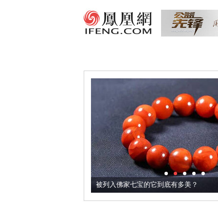
把它加到了牛轧糖里
被列入佛家七宝的它到底有多美？