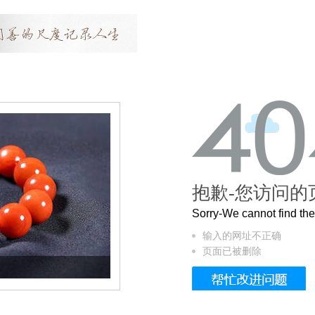
抱歉-您访问的
Sorry-We cannot find t
输入的网址不正确
页面已被删除
这个3.2米的长卷，还原了600岁的紫禁城