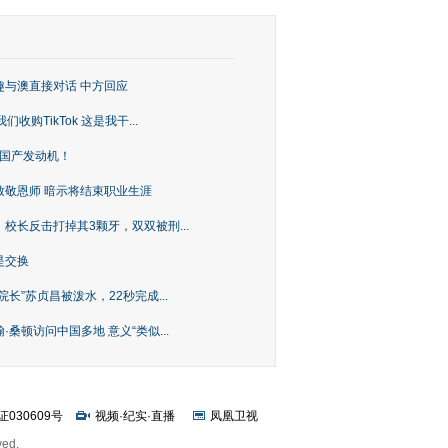
趣与澳直接对话 中方回应
购TikTok 这是我干...
上国产发动机！
致敬恩师 暗示将结束职业生涯
校长反击打掉其3颗牙，双双被刑...
是交换
长”苏贞昌被泼水，22秒完成...
桑顿访问中国多地 意义“类似...
证030609号
视频
·
纪实
·
直播
凤凰卫视
ved.