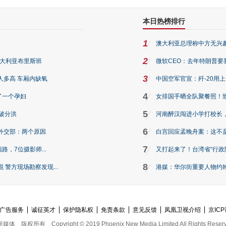
本日热榜排行
1
澳大利亚总理称中方无兴
2
澳大利亚布里斯班
微软CEO：去年特朗普要我们收
3
人多高 车厢内缺氧
中国空军官宣：歼-20用
4
了一个孕妇
女排国手晒全队聚餐照！
5
破分洪
河南醉汉闯进小学打校长，
6
外交部：两个原因
白宫回应孟晚舟案：这不
7
路，7位摄影师...
又打起来了！台湾省“行政院
8
警方现场勘察发现...
港媒：华尔街重要人物约翰·
广告服务
诚征英才
保护隐私权
免责条款
意见反馈
凤凰卫视介绍
京ICP
新媒体
版权所有
Copyright © 2019 Phoenix New Media Limited All Rights Reser