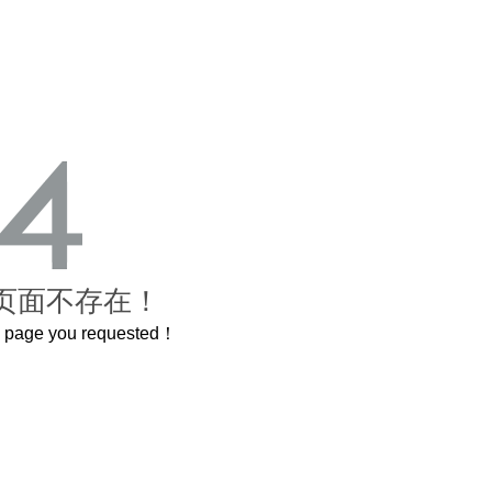
页面不存在！
he page you requested！
曲奇届的“爱马仕”把你的爱封在罐子里送给TA