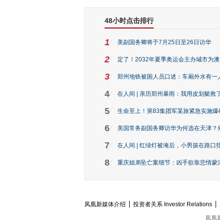
48小时点击排行
1
美副国务卿将于7月25日至26日访华
2
定了！2032年夏季奥运会主办城市为
3
郑州地铁被困人员口述：车厢外水有一
4
在人间 | 亲历郑州暴雨：我用皮划艇救
5
生命至上！第83集团军某旅紧急实施爆
6
美国常务副国务卿访华为何选在天津？
7
在人间 | 红绿灯被淹后，小男孩在路口指
8
重庆姐弟坠亡案细节：凶手欲靠悲情蒙混 
凤凰新媒体介绍
投资者关系 Investor Relations
凤凰