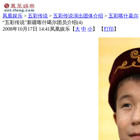
凤凰娱乐
>
五彩传说
>
五彩传说演出团体介绍
>
五彩喀什葛尔
“五彩传说”新疆喀什噶尔团员介绍(4)
2008年10月17日 14:41
凤凰娱乐
【
大
中
小
】 【
打印
】