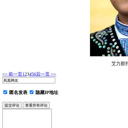
艾力那扎
<< 前一页
1
2
3
4
5
6
后一页 >>
匿名发表
隐藏IP地址