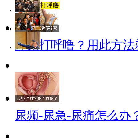
睡觉打呼噜？用此方法
尿频-尿急-尿痛怎么办