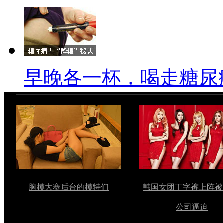
早晚各一杯，喝走糖尿
胸模大赛后台的模特们
韩国女团丁字裤上阵被
公司逼迫