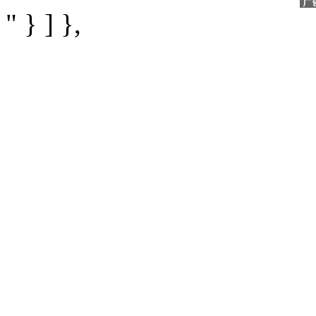
" } ] },