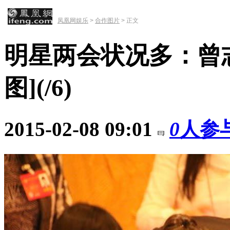
凤凰网娱乐
>
合作图片
> 正文
明星两会状况多：曾
图]
(
/6)
2015-02-08 09:01
0
人参