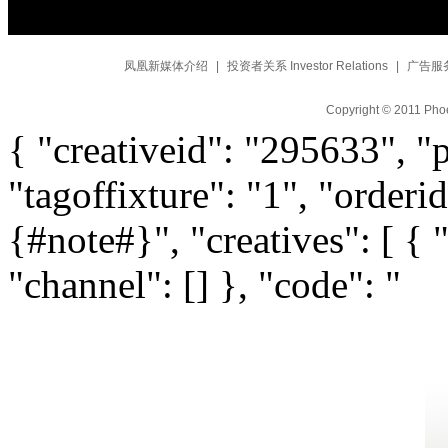
凤凰新媒体介绍
|
投资者关系 Investor Relations
|
广告服
Copyright © 2011 Phoe
{ "creativeid": "295633", "
"tagoffixture": "1", "orderi
{#note#}", "creatives": [ { 
"channel": [] }, "code": "