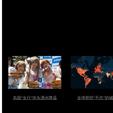
岛国“女仆”街头洒水降温
全球那些“不忠”的