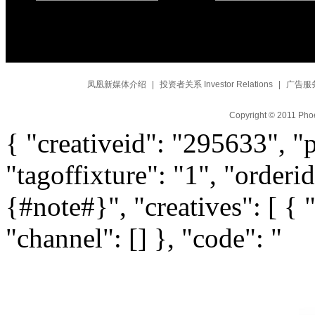
凤凰新媒体介绍
|
投资者关系 Investor Relations
|
广告服
Copyright © 2011 Phoe
{ "creativeid": "295633", "
"tagoffixture": "1", "orderi
{#note#}", "creatives": [ { 
"channel": [] }, "code": "