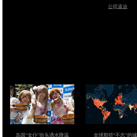
公司逼迫
岛国“女仆”街头洒水降温
全球那些“不忠”的