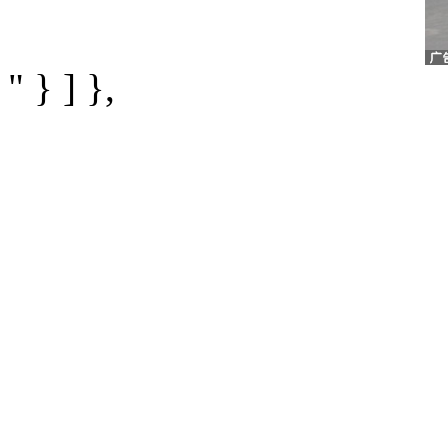
" } ] },