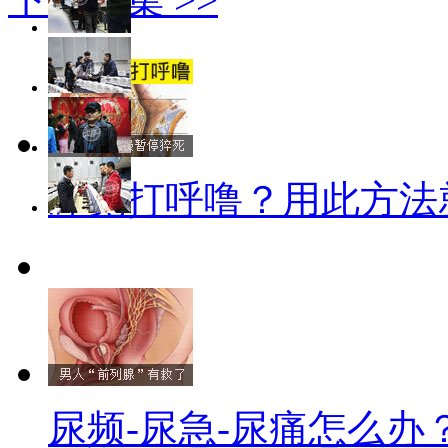
睡觉打呼噜？用此方法
尿频-尿急-尿痛怎么办