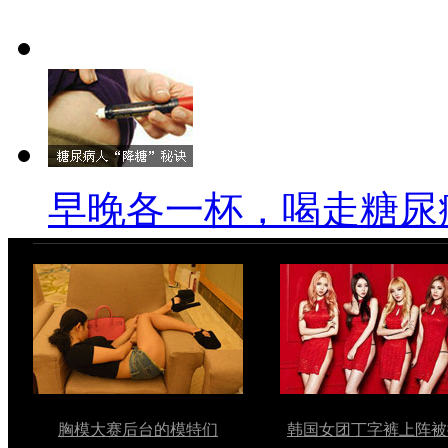
早晚各一杯，喝走糖尿
胸模大赛后台的模特们
韩国女团丁字裤上阵被