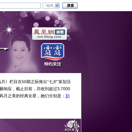
站内
风月》栏目在50期之际推出“七夕”策划活
响应，截止目前，共收到超过3,7000
四种风月之美的经典女星，她们分别是：
刘