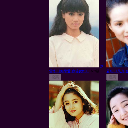
刘
雪华 《如果爱·琼瑶女郎》
378
票
若彤 《风月·
投票
投票