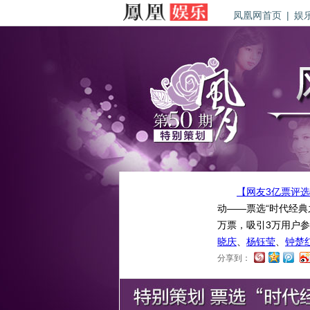
凤凰网首页
|
娱
【网友3亿票评选
动——票选“时代经典
万票，吸引3万用户参
晓庆
、
杨钰莹
、
钟楚
分享到：