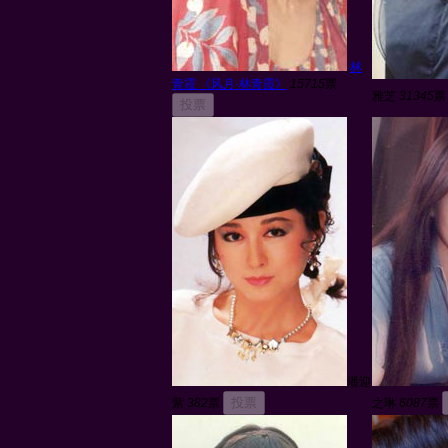
林
青霞 《风月·林青霞》
15715
票
雅芝
31345
票
投票
潘迎
投票
紫
382
票
之琳
6087
票