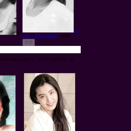
邓
萧
萃雯 《非常道·邓萃雯》
645
票
投票
在那片氤氲的仙境之中。这是天生丽质的美，这