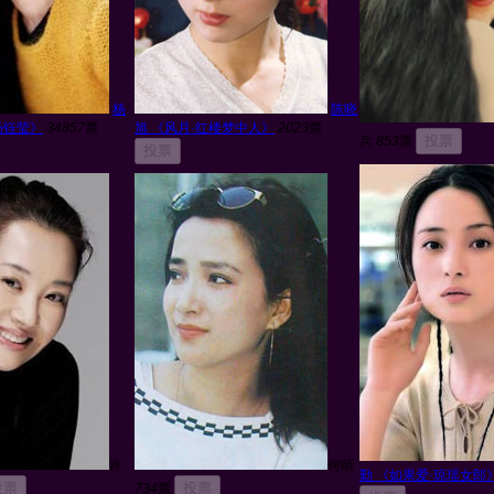
杨
陈晓
杨钰莹》
34857
票
旭 《风月·红楼梦中人》
2023
票
投票
兵
853
票
投票
许
何晴
勤 《如果爱·琼瑶女郎
投票
投票
734
票