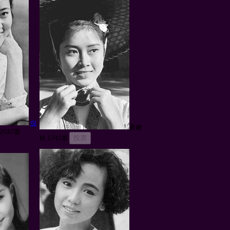
倪
黄婉
2037
票
投票
秋
1741
票