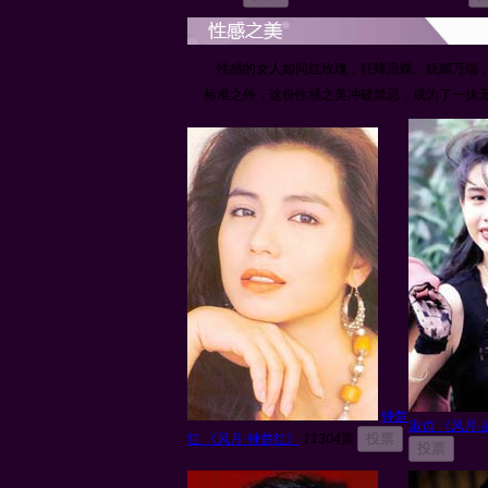
性感的女人如同红玫瑰，狂蜂浪蝶、妩媚万端，
标准之外，这份性感之美冲破禁忌，成为了一抹
钟楚
淑贞 《风月
投票
红 《风月·钟楚红》
11304
票
投票