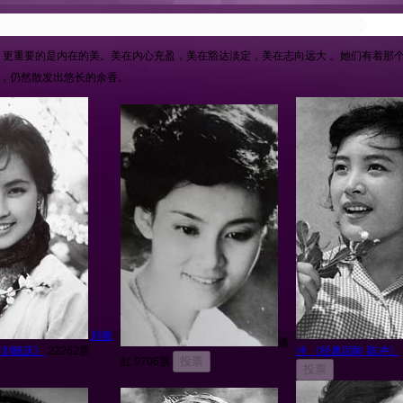
更重要的是内在的美。美在内心充盈，美在豁达淡定，美在志向远大 。她们有着那
天，仍然散发出悠长的余香。
刘晓
潘
·刘晓庆》
22262
票
冲 《经典回眸·陈冲》
投票
虹
9706
票
投票