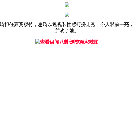
思琦担任嘉宾模特，思琦以透视装性感打扮走秀，令人眼前一亮，该品
并吻了她。
查看娱闻八卦
/
浏览精彩辣图