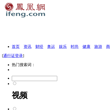
首页
资讯
财经
奥运
娱乐
时尚
健康
旅游
商
[
通行证登录
]
热门搜索词：
视频