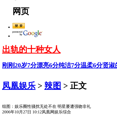
网页
出轨的十种女人
刚刚20岁7分漂亮6分纯洁7分温柔6分贤
凤凰娱乐
>
辣图
> 正文
组图：娱乐圈性骚扰无处不在 明星屡遭强吻非礼
2006年10月27日 10:12
凤凰网娱乐综合