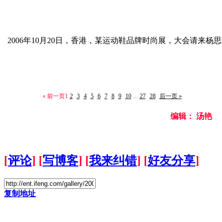
2006年10月20日，香港，某运动鞋品牌时尚展，大会请来杨
« 前一页
1
2
3
4
5
6
7
8
9
10
...
27
28
后一页 »
编辑： 汤艳
[
评论
] [
写博客
] [
我来纠错
] [
好友分享
]
复制地址