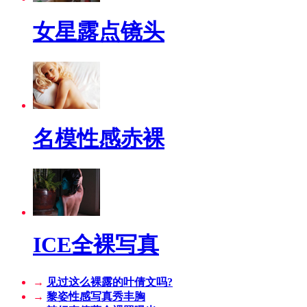
女星露点镜头
名模性感赤裸
ICE全裸写真
→
见过这么裸露的叶倩文吗?
→
黎姿性感写真秀丰胸