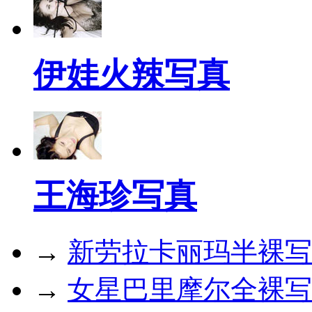
伊娃火辣写真
王海珍写真
→
新劳拉卡丽玛半裸写
→
女星巴里摩尔全裸写