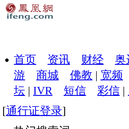
首页
资讯
财经
奥
游
商城
佛教
|
宽频
坛
|
IVR
短信
彩信
|
[
通行证登录
]