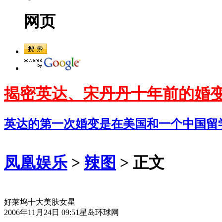
网页
揭密英达、宋丹丹十年前的婚
英达的第一次婚变是在美国和一个中国留
凤凰娱乐
>
辣图
> 正文
好莱坞十大美肤女星
2006年11月24日 09:51
星岛环球网