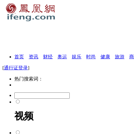
首页
资讯
财经
奥运
娱乐
时尚
健康
旅游
商
[
通行证登录
]
热门搜索词：
视频