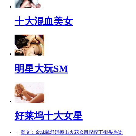
十大混血美女
明星大玩SM
好莱坞十大女星
→
图文：金城武舒淇擦出火花众目睽睽下街头热吻