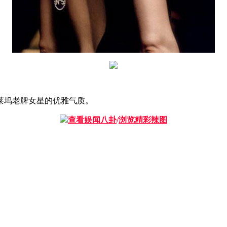
莱坞老牌女星的优雅气质。
查看娱闻八卦
/
浏览精彩辣图