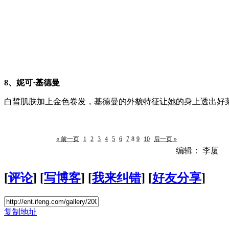
8、妮可·基德曼
白皙肌肤加上金色卷发，基德曼的外貌特征让她的身上透出好
« 前一页
1
2
3
4
5
6
7
8
9
10
后一页 »
编辑： 李厦
[
评论
] [
写博客
] [
我来纠错
] [
好友分享
]
复制地址