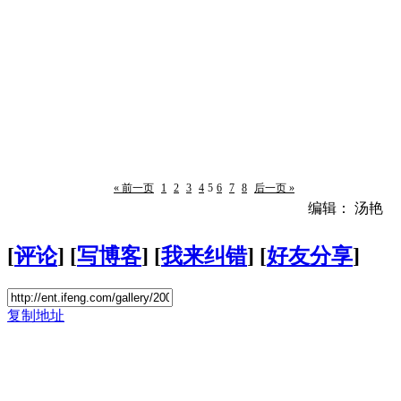
« 前一页
1
2
3
4
5
6
7
8
后一页 »
编辑： 汤艳
[
评论
] [
写博客
] [
我来纠错
] [
好友分享
]
复制地址