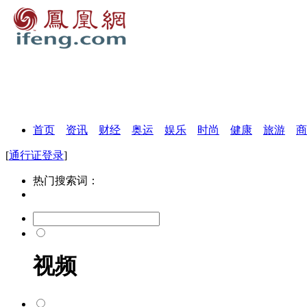
首页
资讯
财经
奥运
娱乐
时尚
健康
旅游
商
[
通行证登录
]
热门搜索词：
视频