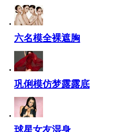
六名模全裸遮胸
巩俐模仿梦露露底
球星女友湿身