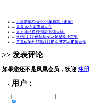
→
六款新车终结“2006年新车上市年”
→
袁泉 华衣美服撼人心
→
东方神起横扫韩国“歌谣大奖”
→
“绝望主妇”伊娃与NBA球星修成正果
→
黄圣依签约那英姐姐那辛 暂不与那英合作
>> 发表评论
如果您还不是凤凰会员，欢迎
注册
用户：