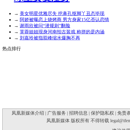
→
美女明星优雅尽失 挖鼻孔抠脚丫丑态毕现
→
阿娇被曝恋上烧烤商 男方身家15亿否认恋情
→
谢雨欣被问“潜规则”翻脸
→
芙蓉姐姐现身河南拍古装戏 称拼的是内涵
→
刘嘉玲被指双峰缩水爆胸不再
热点排行
凤凰新媒体介绍
|
广告服务
|
招聘信息
|
保护隐私权
|
免责
凤凰新媒体 版权所有 不得转载
legal@ife