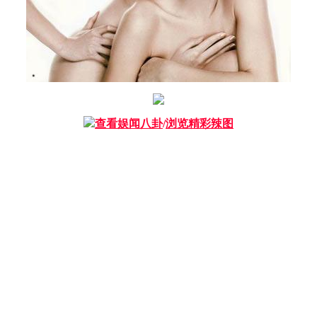
查看娱闻八卦
/
浏览精彩辣图