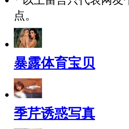
点。
暴露体育宝贝
季芹诱惑写真