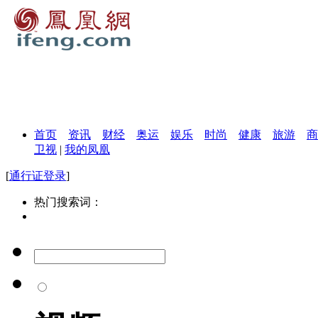
首页
资讯
财经
奥运
娱乐
时尚
健康
旅游
商
卫视
|
我的凤凰
[
通行证登录
]
热门搜索词：