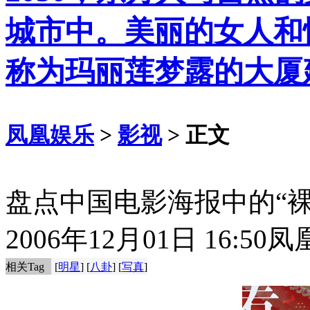
城市中。美丽的女人和
称为玛丽莲梦露的大厦建
凤凰娱乐
>
影视
> 正文
盘点中国电影海报中的“裸
2006年12月01日 16:50
凤
相关Tag
[
明星
] [
八卦
] [
写真
]