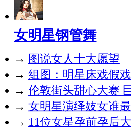
女明星钢管舞
→
图说女人十大愿望
→
组图：明星床戏假戏
→
伦敦街头甜心大赛 
→
女明星演绎妓女谁最
→
11位女星孕前孕后