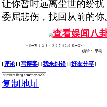
让你暂时远离尘世的纷扰
委屈悲伤，找回从前的你
查看娱闻八
« 前一页
1
2
3
4
5
6
7
8
9
10
后一页 »
编辑： 果燕
[
评论
] [
写博客
] [
我来纠错
] [
好友分享
]
复制地址