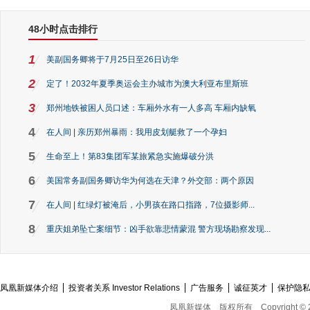
48小时点击排行
1
美副国务卿将于7月25日至26日访华
2
定了！2032年夏季奥运会主办城市为澳大利亚布里斯班
3
郑州地铁被困人员口述：车厢外水有一人多高 车厢内缺氧
4
在人间 | 亲历郑州暴雨：我用皮划艇救了一个孕妇
5
生命至上！第83集团军某旅紧急实施爆破分洪
6
美国常务副国务卿访华为何选在天津？外交部：两个原因
7
在人间 | 红绿灯被淹后，小男孩在路口指路，7位摄影师...
8
重庆姐弟坠亡案细节：凶手欲靠悲情蒙混 警方现场勘察发现...
凤凰新媒体介绍
投资者关系 Investor Relations
广告服务
诚征英才
保护隐
凤凰新媒体
版权所有
Copyright © 