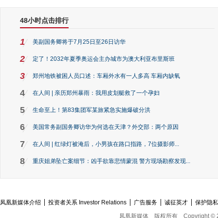
48小时点击排行
1
美副国务卿将于7月25日至26日访华
2
定了！2032年夏季奥运会主办城市为澳大利亚布里斯班
3
郑州地铁被困人员口述：车厢外水有一人多高 车厢内缺氧
4
在人间 | 亲历郑州暴雨：我用皮划艇救了一个孕妇
5
生命至上！第83集团军某旅紧急实施爆破分洪
6
美国常务副国务卿访华为何选在天津？外交部：两个原因
7
在人间 | 红绿灯被淹后，小男孩在路口指路，7位摄影师...
8
重庆姐弟坠亡案细节：凶手欲靠悲情蒙混 警方现场勘察发现...
凤凰新媒体介绍
投资者关系 Investor Relations
广告服务
诚征英才
保护隐
凤凰新媒体
版权所有
Copyright © 